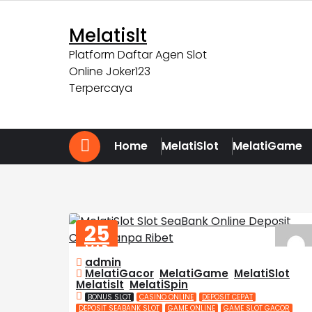
Skip
to
Melatislt
content
Platform Daftar Agen Slot
Online Joker123
Terpercaya
Home
MelatiSlot
MelatiGame
25
MAR
2026
admin
MelatiGacor
,
MelatiGame
,
MelatiSlot
,
Melatislt
,
MelatiSpin
BONUS SLOT
CASINO ONLINE
DEPOSIT CEPAT
DEPOSIT SEABANK SLOT
GAME ONLINE
GAME SLOT GACOR