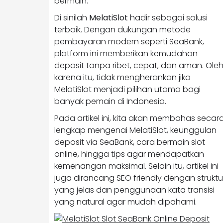
bermain.
Di sinilah
MelatiSlot
hadir sebagai solusi
terbaik. Dengan dukungan metode
pembayaran modern seperti SeaBank,
platform ini memberikan kemudahan
deposit tanpa ribet, cepat, dan aman. Ole
karena itu, tidak mengherankan jika
MelatiSlot menjadi pilihan utama bagi
banyak pemain di Indonesia.
Pada artikel ini, kita akan membahas secar
lengkap mengenai MelatiSlot, keunggulan
deposit via SeaBank, cara bermain slot
online, hingga tips agar mendapatkan
kemenangan maksimal. Selain itu, artikel ini
juga dirancang SEO friendly dengan struktu
yang jelas dan penggunaan kata transisi
yang natural agar mudah dipahami.