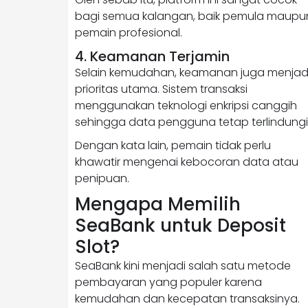
bagi semua kalangan, baik pemula maupu
pemain profesional.
4. Keamanan Terjamin
Selain kemudahan, keamanan juga menjad
prioritas utama. Sistem transaksi
menggunakan teknologi enkripsi canggih
sehingga data pengguna tetap terlindungi
Dengan kata lain, pemain tidak perlu
khawatir mengenai kebocoran data atau
penipuan.
Mengapa Memilih
SeaBank untuk Deposit
Slot?
SeaBank kini menjadi salah satu metode
pembayaran yang populer karena
kemudahan dan kecepatan transaksinya.