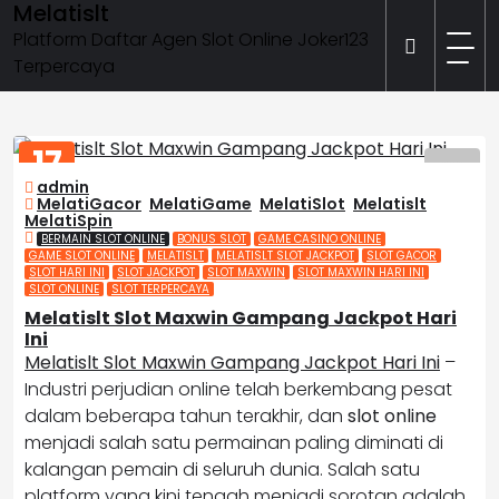
Melatislt
Skip
to
Platform Daftar Agen Slot Online Joker123
content
Terpercaya
17
JAN
admin
2026
MelatiGacor
,
MelatiGame
,
MelatiSlot
,
Melatislt
,
MelatiSpin
BERMAIN SLOT ONLINE
BONUS SLOT
GAME CASINO ONLINE
GAME SLOT ONLINE
MELATISLT
MELATISLT SLOT JACKPOT
SLOT GACOR
SLOT HARI INI
SLOT JACKPOT
SLOT MAXWIN
SLOT MAXWIN HARI INI
SLOT ONLINE
SLOT TERPERCAYA
Melatislt Slot Maxwin Gampang Jackpot Hari
Ini
Melatislt Slot Maxwin Gampang Jackpot Hari Ini
–
Industri perjudian online telah berkembang pesat
dalam beberapa tahun terakhir, dan
slot online
menjadi salah satu permainan paling diminati di
kalangan pemain di seluruh dunia. Salah satu
platform yang kini tengah menjadi sorotan adalah