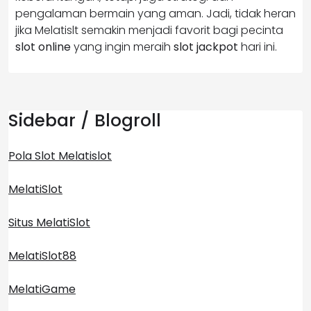
pengalaman bermain yang aman. Jadi, tidak heran
jika Melatislt semakin menjadi favorit bagi pecinta
slot online
yang ingin meraih
slot jackpot
hari ini.
Sidebar / Blogroll
Pola Slot Melatislot
MelatiSlot
Situs MelatiSlot
MelatiSlot88
MelatiGame