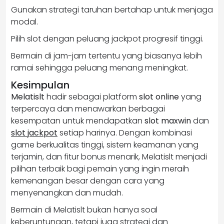
Gunakan strategi taruhan bertahap untuk menjaga
modal.
Pilih slot dengan peluang jackpot progresif tinggi.
Bermain di jam-jam tertentu yang biasanya lebih
ramai sehingga peluang menang meningkat.
Kesimpulan
Melatislt
hadir sebagai platform
slot online
yang
terpercaya dan menawarkan berbagai
kesempatan untuk mendapatkan
slot maxwin
dan
slot jackpot
setiap harinya. Dengan kombinasi
game berkualitas tinggi, sistem keamanan yang
terjamin, dan fitur bonus menarik, Melatislt menjadi
pilihan terbaik bagi pemain yang ingin meraih
kemenangan besar dengan cara yang
menyenangkan dan mudah.
Bermain di Melatislt bukan hanya soal
keberuntungan, tetapi juga strategi dan