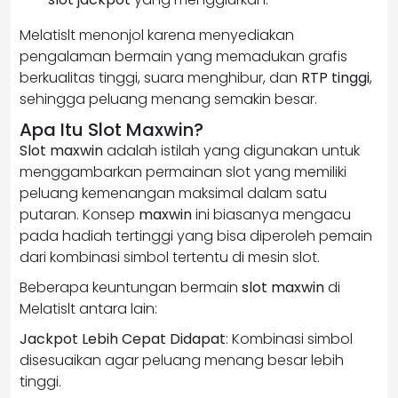
Melatislt menonjol karena menyediakan
pengalaman bermain yang memadukan grafis
berkualitas tinggi, suara menghibur, dan
RTP tinggi
,
sehingga peluang menang semakin besar.
Apa Itu Slot Maxwin?
Slot maxwin
adalah istilah yang digunakan untuk
menggambarkan permainan slot yang memiliki
peluang kemenangan maksimal dalam satu
putaran. Konsep
maxwin
ini biasanya mengacu
pada hadiah tertinggi yang bisa diperoleh pemain
dari kombinasi simbol tertentu di mesin slot.
Beberapa keuntungan bermain
slot maxwin
di
Melatislt antara lain:
Jackpot Lebih Cepat Didapat
: Kombinasi simbol
disesuaikan agar peluang menang besar lebih
tinggi.