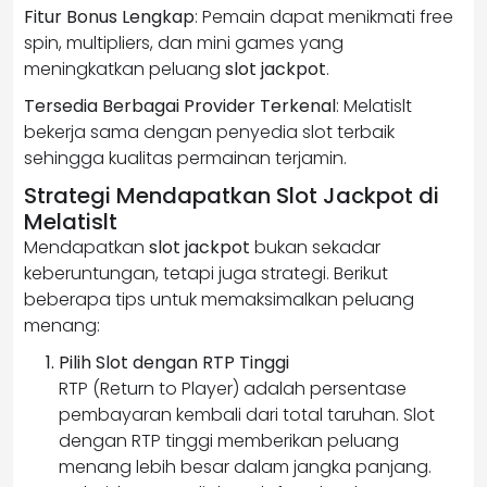
Fitur Bonus Lengkap
: Pemain dapat menikmati free
spin, multipliers, dan mini games yang
meningkatkan peluang
slot jackpot
.
Tersedia Berbagai Provider Terkenal
: Melatislt
bekerja sama dengan penyedia slot terbaik
sehingga kualitas permainan terjamin.
Strategi Mendapatkan Slot Jackpot di
Melatislt
Mendapatkan
slot jackpot
bukan sekadar
keberuntungan, tetapi juga strategi. Berikut
beberapa tips untuk memaksimalkan peluang
menang:
Pilih Slot dengan RTP Tinggi
RTP (Return to Player) adalah persentase
pembayaran kembali dari total taruhan. Slot
dengan RTP tinggi memberikan peluang
menang lebih besar dalam jangka panjang.