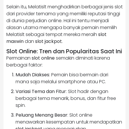
Selain itu, Melatislt menghadirkan berbagai jenis slot
dari provider ternama yang memiliki reputasi tinggi
di dunia perjudian online. Hal ini tentu menjadi
alasan utama mengapa banyak pemain memilih
Melatislt sebagai tempat mereka meraih
slot
maxwin
dan
slot jackpot
.
Slot Online: Tren dan Popularitas Saat Ini
Permainan
slot online
semakin diminati karena
berbagai faktor:
Mudah Diakses
: Pemain bisa bermain dari
mana saja melalui smartphone atau PC.
Variasi Tema dan Fitur
: Slot hadir dengan
berbagai tema menarik, bonus, dan fitur free
spin.
Peluang Menang Besar
: Slot online
menawarkan kesempatan untuk mendapatkan
slot jackpot
yang menggiurkan.