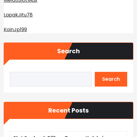
MelatiSlotMax
LapakJitu78
KoinJp199
Search
Search
Recent Posts