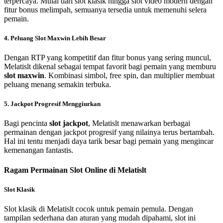
terpercaya. Mulai dari slot klasik hingga slot video modern dengan
fitur bonus melimpah, semuanya tersedia untuk memenuhi selera
pemain.
4. Peluang Slot Maxwin Lebih Besar
Dengan RTP yang kompetitif dan fitur bonus yang sering muncul,
Melatislt dikenal sebagai tempat favorit bagi pemain yang memburu
slot maxwin
. Kombinasi simbol, free spin, dan multiplier membuat
peluang menang semakin terbuka.
5. Jackpot Progresif Menggiurkan
Bagi pencinta
slot jackpot
, Melatislt menawarkan berbagai
permainan dengan jackpot progresif yang nilainya terus bertambah.
Hal ini tentu menjadi daya tarik besar bagi pemain yang mengincar
kemenangan fantastis.
Ragam Permainan Slot Online di Melatislt
Slot Klasik
Slot klasik di Melatislt cocok untuk pemain pemula. Dengan
tampilan sederhana dan aturan yang mudah dipahami, slot ini