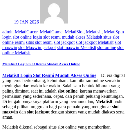
19
JAN
2026
admin
MelatiGacor
,
MelatiGame
,
MelatiSlot
,
Melatislt
,
MelatiSpin
login slot online
login slot resmi mudah akses
Melatislt
situs slot
online resmi
situs slot resmi
slot jackpot
slot jackpot Melatislt
slot
maxwin
slot Maxwin jackpot
slot maxwin Melatislt
slot online
slot
online Melatislt
Melatislt Login Slot Resmi Mudah Akses Online
Melatislt Login Slot Resmi Mudah Akses Online
– Di era digital
yang terus berkembang, kebutuhan akan hiburan online semakin
meningkat dari waktu ke waktu. Salah satu bentuk hiburan yang
paling diminati saat ini adalah
slot online
, karena menawarkan
permainan yang sederhana, cepat, dan penuh peluang keuntungan.
Di tengah banyaknya platform yang bermunculan,
Melatislt
hadir
sebagai pilihan unggulan bagi para pemain yang mengincar
slot
maxwin
dan
slot jackpot
dengan sistem yang mudah diakses serta
aman.
Melatislt dikenal sebagai situs slot online yang memberikan