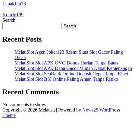
LapakJitu78
KoinJp199
Search
Search
Recent Posts
MelatiSlot Agen Joker123 Resmi Situs Slot Gacor Paling
Dicari
MelatiSlot Slot APK OVO Bonus Harian Tanpa Batas
MelatiSlot Slot APK Dana Gacor Mudah Dapat Kemenangan
MelatiSlot Slot SeaBank Online Deposit Cepat Tanpa Ribet
MelatiSlot Slot BSI Online Paling Aman Tanpa Risiko
Recent Comments
No comments to show.
Copyright © 2026 Melatislt | Powered by
News25 WordPress
Theme