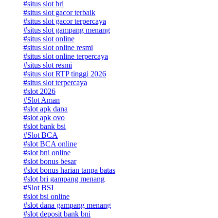
#situs slot bri
#situs slot gacor terbaik
#situs slot gacor terpercaya
#situs slot gampang menang
#situs slot online
#situs slot online resmi
#situs slot online terpercaya
#situs slot resmi
#situs slot RTP tinggi 2026
#situs slot terpercaya
#slot 2026
#Slot Aman
#slot apk dana
#slot apk ovo
#slot bank bsi
#Slot BCA
#slot BCA online
#slot bni online
#slot bonus besar
#slot bonus harian tanpa batas
#slot bri gampang menang
#Slot BSI
#slot bsi online
#slot dana gampang menang
#slot deposit bank bni