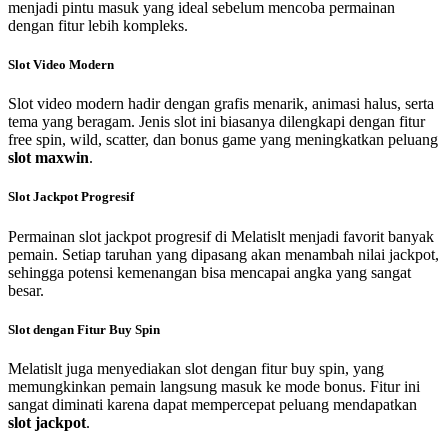
menjadi pintu masuk yang ideal sebelum mencoba permainan
dengan fitur lebih kompleks.
Slot Video Modern
Slot video modern hadir dengan grafis menarik, animasi halus, serta
tema yang beragam. Jenis slot ini biasanya dilengkapi dengan fitur
free spin, wild, scatter, dan bonus game yang meningkatkan peluang
slot maxwin
.
Slot Jackpot Progresif
Permainan slot jackpot progresif di Melatislt menjadi favorit banyak
pemain. Setiap taruhan yang dipasang akan menambah nilai jackpot,
sehingga potensi kemenangan bisa mencapai angka yang sangat
besar.
Slot dengan Fitur Buy Spin
Melatislt juga menyediakan slot dengan fitur buy spin, yang
memungkinkan pemain langsung masuk ke mode bonus. Fitur ini
sangat diminati karena dapat mempercepat peluang mendapatkan
slot jackpot
.