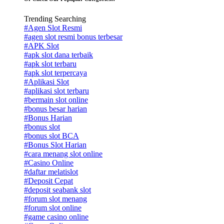
Trending Searching
#Agen Slot Resmi
#agen slot resmi bonus terbesar
#APK Slot
#apk slot dana terbaik
#apk slot terbaru
#apk slot terpercaya
#Aplikasi Slot
#aplikasi slot terbaru
#bermain slot online
#bonus besar harian
#Bonus Harian
#bonus slot
#bonus slot BCA
#Bonus Slot Harian
#cara menang slot online
#Casino Online
#daftar melatislot
#Deposit Cepat
#deposit seabank slot
#forum slot menang
#forum slot online
#game casino online