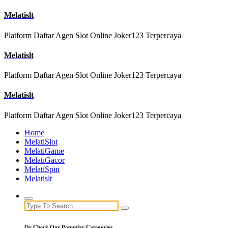
Skip
Melatislt
to
content
Platform Daftar Agen Slot Online Joker123 Terpercaya
Melatislt
Platform Daftar Agen Slot Online Joker123 Terpercaya
Melatislt
Platform Daftar Agen Slot Online Joker123 Terpercaya
Home
MelatiSlot
MelatiGame
MelatiGacor
MelatiSpin
Melatislt
Search
for:
Or Check Our Popuplar Categories...