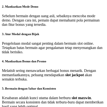
2. Manfaatkan Mode Demo
Sebelum bermain dengan uang asli, sebaiknya mencoba mode
demo. Dengan cara ini, pemain dapat memahami pola permainan
dan fitur bonus yang tersedia.
3. Atur Modal dengan Bijak
Pengelolaan modal sangat penting dalam bermain slot online.
Tetapkan batas bermain agar pengalaman tetap menyenangkan dan
tidak berisiko.
4. Manfaatkan Bonus dan Promo
Melatislt sering menawarkan berbagai bonus menarik. Dengan
memanfaatkannya, peluang mendapatkan
slot jackpot
akan
semakin terbuka.
5. Bermain dengan Sabar dan Konsisten
Kesabaran adalah kunci utama dalam berburu
slot maxwin
.
Bermain secara konsisten dan tidak terburu-buru dapat memberikan
hasil yang lebih optimal.