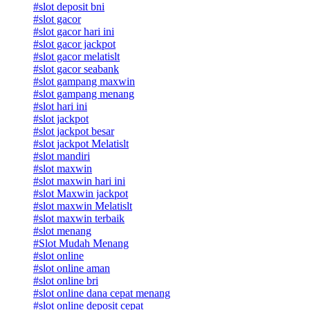
#slot deposit bni
#slot gacor
#slot gacor hari ini
#slot gacor jackpot
#slot gacor melatislt
#slot gacor seabank
#slot gampang maxwin
#slot gampang menang
#slot hari ini
#slot jackpot
#slot jackpot besar
#slot jackpot Melatislt
#slot mandiri
#slot maxwin
#slot maxwin hari ini
#slot Maxwin jackpot
#slot maxwin Melatislt
#slot maxwin terbaik
#slot menang
#Slot Mudah Menang
#slot online
#slot online aman
#slot online bri
#slot online dana cepat menang
#slot online deposit cepat