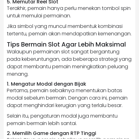
5. Memutar Reel Slot
Terakhir, pemain hanya perlu menekan tombol spin
untuk memulai permainan.
Jika simbol yang muncul membentuk kombinasi
tertentu, pemain akan mendapatkan kemenangan.
Tips Bermain Slot Agar Lebih Maksimal
Walaupun permainan slot sangat bergantung
pada keberuntungan, ada beberapa strategi yang
dapat membantu pemain meningkatkan peluang
menang.
1. Mengatur Modal dengan Bijak
Pertama, pemain sebaiknya menentukan batas
modal sebelum bermain. Dengan cara ini, pemain
dapat menghindari kerugian yang terlalu besar.
Selain itu, pengaturan modal juga membantu
pemain bermain lebih santai.
2. Memilih Game dengan RTP Tinggi