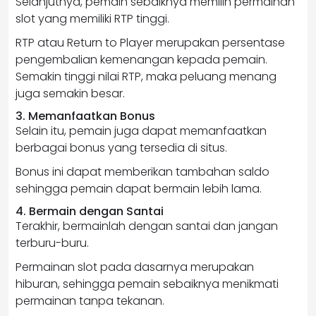
Selanjutnya, pemain sebaiknya memilih permainan
slot yang memiliki RTP tinggi.
RTP atau Return to Player merupakan persentase
pengembalian kemenangan kepada pemain.
Semakin tinggi nilai RTP, maka peluang menang
juga semakin besar.
3. Memanfaatkan Bonus
Selain itu, pemain juga dapat memanfaatkan
berbagai bonus yang tersedia di situs.
Bonus ini dapat memberikan tambahan saldo
sehingga pemain dapat bermain lebih lama.
4. Bermain dengan Santai
Terakhir, bermainlah dengan santai dan jangan
terburu-buru.
Permainan slot pada dasarnya merupakan
hiburan, sehingga pemain sebaiknya menikmati
permainan tanpa tekanan.