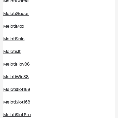
MelatiGame
MelatiGacor
MelatiMax
MelatiSpin
Melatislt
MelatiPlay88
MelatiWin88
MelatiSlot189
MelatiSlot168
MelatiSlotPro