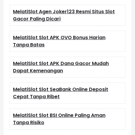
MelatiSlot Agen Joker123 Resmi Situs Slot
Gacor Paling Dicari
MelatiSlot Slot APK OVO Bonus Harian
Tanpa Batas
MelatiSlot Slot APK Dana Gacor Mudah
Dapat Kemenangan
MelatiSlot Slot SeaBank Online Deposit
Cepat Tanpa Ribet
MelatiSlot Slot BSI Online Paling Aman
Tanpa Risiko