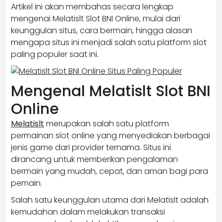
Artikel ini akan membahas secara lengkap
mengenai Melatislt Slot BNI Online, mulai dari
keunggulan situs, cara bermain, hingga alasan
mengapa situs ini menjadi salah satu platform slot
paling populer saat ini.
Mengenal Melatislt Slot BNI
Online
Melatislt
merupakan salah satu platform
permainan slot online yang menyediakan berbagai
jenis game dari provider ternama. Situs ini
dirancang untuk memberikan pengalaman
bermain yang mudah, cepat, dan aman bagi para
pemain.
Salah satu keunggulan utama dari Melatislt adalah
kemudahan dalam melakukan transaksi