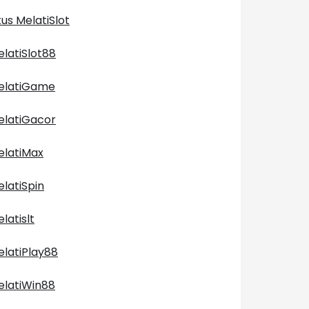
tus MelatiSlot
latiSlot88
elatiGame
elatiGacor
elatiMax
latiSpin
latislt
latiPlay88
elatiWin88