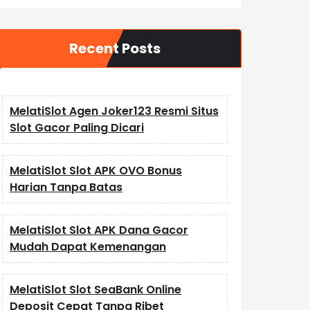
Recent Posts
MelatiSlot Agen Joker123 Resmi Situs
Slot Gacor Paling Dicari
MelatiSlot Slot APK OVO Bonus
Harian Tanpa Batas
MelatiSlot Slot APK Dana Gacor
Mudah Dapat Kemenangan
MelatiSlot Slot SeaBank Online
Deposit Cepat Tanpa Ribet