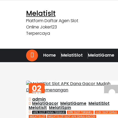
Skip
to
Melatislt
content
Platform Daftar Agen Slot
Online Joker123
Terpercaya
Home
MelatiSlot
MelatiGame
02
APR
2026
admin
MelatiGacor
,
MelatiGame
,
MelatiSlot
,
Melatislt
,
MelatiSpin
APK SLOT DANA TERBAIK
APK SLOT TERBARU
JUDI SLOT DANA
MELATISLOT
MELATISLOT SLOT APK DANA GACOR