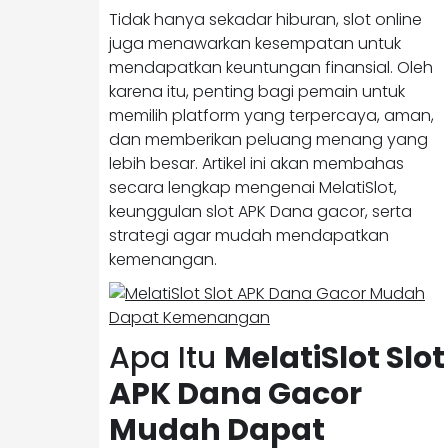
Tidak hanya sekadar hiburan, slot online
juga menawarkan kesempatan untuk
mendapatkan keuntungan finansial. Oleh
karena itu, penting bagi pemain untuk
memilih platform yang terpercaya, aman,
dan memberikan peluang menang yang
lebih besar. Artikel ini akan membahas
secara lengkap mengenai MelatiSlot,
keunggulan slot APK Dana gacor, serta
strategi agar mudah mendapatkan
kemenangan.
Apa Itu
MelatiSlot Slot
APK Dana Gacor
Mudah Dapat