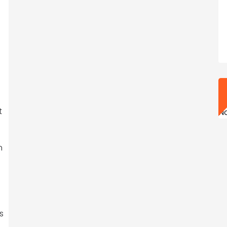
t
N
n
s