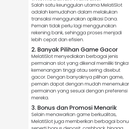
Salah satu keunggulan utama MelatiSlot
adalah kemudahan dalam melakukan
transaksi menggunakan aplikasi Dana.
Pemain tidak perlu lagi menggunakan
rekening bank, sehingga proses menjadi
lebih cepat dan efisien.
2. Banyak Pilihan Game Gacor
MelatiSlot menyediakan berbagai jenis
permainan slot yang dikenal memiliki tingka
kemenangan tinggi atau sering disebut
gacor. Dengan banyaknya pilihan game,
pemain dapat dengan mudah menemuka
permainan yang sesuai dengan preferensi
mereka.
3. Bonus dan Promosi Menarik
Selain menawarkan game berkualitas,
MelatiSlot juga memberikan berbagai bonu
seperti bonus deposit, cashback, hingga