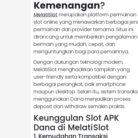
Kemenangan
?
MelatiSlot
merupakan platform permainan
slot online yang menawarkan berbagai jeni
permainan dari provider ternama. Situs ini
dirancang untuk memberikan pengalaman
bermain yang mudah, cepat, dan
menguntungkan bagi para pemainnya.
Dengan dukungan teknologi modern,
MelatiSlot menghadirkan tampilan yang
user-friendly serta kompatibel dengan
berbagai perangkat, baik smartphone
maupun desktop. Selain itu, sistem transaks
menggunakan Dana menjadikan proses
deposit dan withdraw semakin praktis.
Keunggulan Slot APK
Dana di MelatiSlot
1. Kemudahan Transaksi