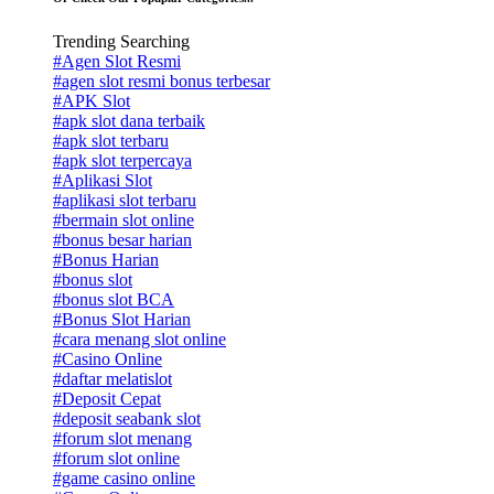
Trending Searching
#Agen Slot Resmi
#agen slot resmi bonus terbesar
#APK Slot
#apk slot dana terbaik
#apk slot terbaru
#apk slot terpercaya
#Aplikasi Slot
#aplikasi slot terbaru
#bermain slot online
#bonus besar harian
#Bonus Harian
#bonus slot
#bonus slot BCA
#Bonus Slot Harian
#cara menang slot online
#Casino Online
#daftar melatislot
#Deposit Cepat
#deposit seabank slot
#forum slot menang
#forum slot online
#game casino online