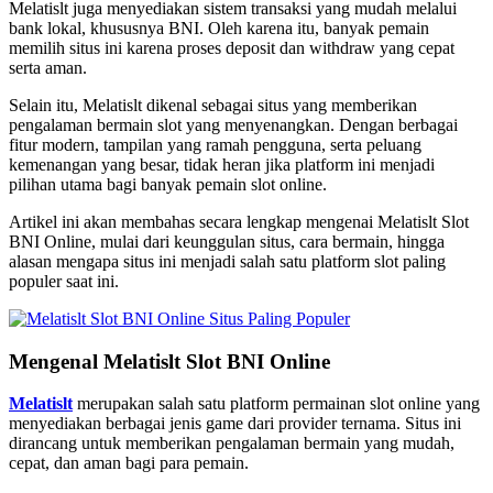
Melatislt juga menyediakan sistem transaksi yang mudah melalui
bank lokal, khususnya BNI. Oleh karena itu, banyak pemain
memilih situs ini karena proses deposit dan withdraw yang cepat
serta aman.
Selain itu, Melatislt dikenal sebagai situs yang memberikan
pengalaman bermain slot yang menyenangkan. Dengan berbagai
fitur modern, tampilan yang ramah pengguna, serta peluang
kemenangan yang besar, tidak heran jika platform ini menjadi
pilihan utama bagi banyak pemain slot online.
Artikel ini akan membahas secara lengkap mengenai Melatislt Slot
BNI Online, mulai dari keunggulan situs, cara bermain, hingga
alasan mengapa situs ini menjadi salah satu platform slot paling
populer saat ini.
Mengenal Melatislt Slot BNI Online
Melatislt
merupakan salah satu platform permainan slot online yang
menyediakan berbagai jenis game dari provider ternama. Situs ini
dirancang untuk memberikan pengalaman bermain yang mudah,
cepat, dan aman bagi para pemain.