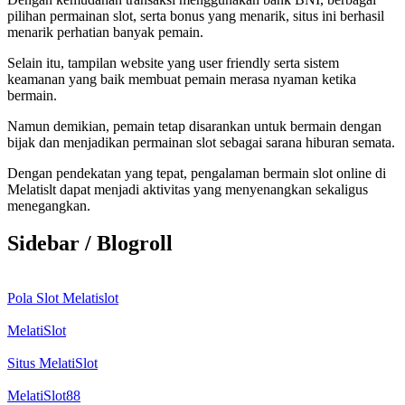
pilihan permainan slot, serta bonus yang menarik, situs ini berhasil
menarik perhatian banyak pemain.
Selain itu, tampilan website yang user friendly serta sistem
keamanan yang baik membuat pemain merasa nyaman ketika
bermain.
Namun demikian, pemain tetap disarankan untuk bermain dengan
bijak dan menjadikan permainan slot sebagai sarana hiburan semata.
Dengan pendekatan yang tepat, pengalaman bermain slot online di
Melatislt dapat menjadi aktivitas yang menyenangkan sekaligus
menegangkan.
Sidebar / Blogroll
Pola Slot Melatislot
MelatiSlot
Situs MelatiSlot
MelatiSlot88