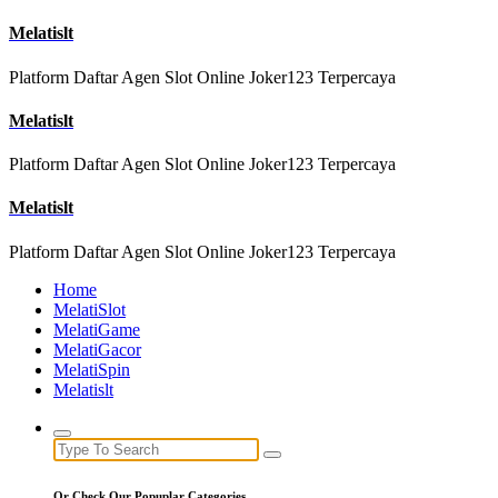
Skip
Melatislt
to
content
Platform Daftar Agen Slot Online Joker123 Terpercaya
Melatislt
Platform Daftar Agen Slot Online Joker123 Terpercaya
Melatislt
Platform Daftar Agen Slot Online Joker123 Terpercaya
Home
MelatiSlot
MelatiGame
MelatiGacor
MelatiSpin
Melatislt
Search
for:
Or Check Our Popuplar Categories...