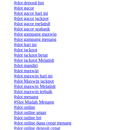
#slot deposit bni
#slot gacor
#slot gacor hari ini
#slot gacor jackpot
#slot gacor melatislt
#slot gacor seabank
#slot gampang maxwin
#slot gampang menang
#slot hari ini
#slot jackpot
#slot jackpot besar
#slot jackpot Melatislt
#slot mandiri
#slot maxwin
#slot maxwin hari ini
#slot Maxwin jackpot
#slot maxwin Melatislt
#slot maxwin terbaik
#slot menang
#Slot Mudah Menang
#slot online
#slot online aman
#slot online bri
#slot online dana cepat menang
#slot online deposit cepat