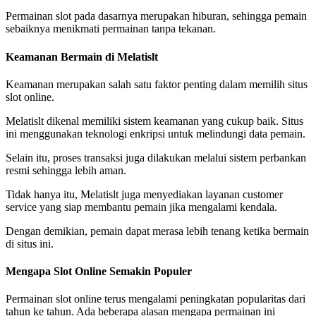
Permainan slot pada dasarnya merupakan hiburan, sehingga pemain
sebaiknya menikmati permainan tanpa tekanan.
Keamanan Bermain di Melatislt
Keamanan merupakan salah satu faktor penting dalam memilih situs
slot online.
Melatislt dikenal memiliki sistem keamanan yang cukup baik. Situs
ini menggunakan teknologi enkripsi untuk melindungi data pemain.
Selain itu, proses transaksi juga dilakukan melalui sistem perbankan
resmi sehingga lebih aman.
Tidak hanya itu, Melatislt juga menyediakan layanan customer
service yang siap membantu pemain jika mengalami kendala.
Dengan demikian, pemain dapat merasa lebih tenang ketika bermain
di situs ini.
Mengapa Slot Online Semakin Populer
Permainan slot online terus mengalami peningkatan popularitas dari
tahun ke tahun. Ada beberapa alasan mengapa permainan ini