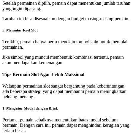
Setelah permainan dipilih, pemain dapat menentukan jumlah taruhan
yang ingin dipasang.
Taruhan ini bisa disesuaikan dengan budget masing-masing pemain.
5. Memutar Reel Slot
Terakhir, pemain hanya perlu menekan tombol spin untuk memulai
permainan.
Jika simbol yang muncul membentuk kombinasi tertentu, pemain
akan mendapatkan kemenangan.
Tips Bermain Slot Agar Lebih Maksimal
Walaupun permainan slot sangat bergantung pada keberuntungan,
ada beberapa strategi yang dapat membantu pemain meningkatkan
peluang menang.
1. Mengatur Modal dengan Bijak
Pertama, pemain sebaiknya menentukan batas modal sebelum
bermain. Dengan cara ini, pemain dapat menghindari kerugian yang
terlalu besar.