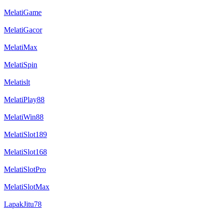
MelatiGame
MelatiGacor
MelatiMax
MelatiSpin
Melatislt
MelatiPlay88
MelatiWin88
MelatiSlot189
MelatiSlot168
MelatiSlotPro
MelatiSlotMax
LapakJitu78