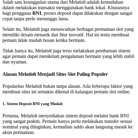
Salah satu keunggulan utama dari Melatislt adalah kemudahan
dalam melakukan transaksi menggunakan bank lokal. Khususnya
bagi pengguna
BNI
, proses deposit dapat dilakukan dengan sangat
cepat tanpa perlu menunggu lama.
Selain itu, Melatislt juga menawarkan berbagai permainan slot yang
memiliki desain menarik dan fitur inovatif. Hal ini tentu membuat
pemain tidak mudah bosan ketika bermain.
Tidak hanya itu, Melatislt juga terus melakukan pembaruan sistem
agar pemain dapat menikmati pengalaman bermain yang lebih stabil
dan nyaman.
Alasan Melatislt Menjadi Situs Slot Paling Populer
Popularitas Melatislt bukan tanpa alasan. Ada beberapa faktor yang
membuat situs ini semakin dikenal di kalangan pemain slot online.
1. Sistem Deposit BNI yang Mudah
Pertama, Melatislt menyediakan sistem deposit melalui bank BNI
yang sangat praktis. Pemain hanya perlu melakukan transfer sesuai
nominal yang diinginkan, kemudian saldo akan langsung masuk ke
akun permainan.