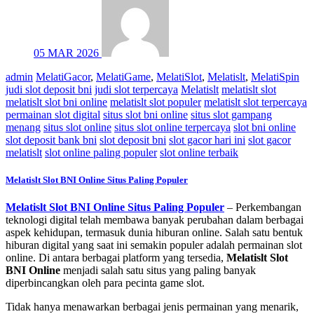
05
MAR
2026
admin
MelatiGacor
,
MelatiGame
,
MelatiSlot
,
Melatislt
,
MelatiSpin
judi slot deposit bni
judi slot terpercaya
Melatislt
melatislt slot
melatislt slot bni online
melatislt slot populer
melatislt slot terpercaya
permainan slot digital
situs slot bni online
situs slot gampang
menang
situs slot online
situs slot online terpercaya
slot bni online
slot deposit bank bni
slot deposit bni
slot gacor hari ini
slot gacor
melatislt
slot online paling populer
slot online terbaik
Melatislt Slot BNI Online Situs Paling Populer
Melatislt Slot BNI Online Situs Paling Populer
– Perkembangan
teknologi digital telah membawa banyak perubahan dalam berbagai
aspek kehidupan, termasuk dunia hiburan online. Salah satu bentuk
hiburan digital yang saat ini semakin populer adalah permainan slot
online. Di antara berbagai platform yang tersedia,
Melatislt Slot
BNI Online
menjadi salah satu situs yang paling banyak
diperbincangkan oleh para pecinta game slot.
Tidak hanya menawarkan berbagai jenis permainan yang menarik,