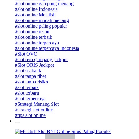
#slot online gampang menang
#slot online Indonesia
#slot online Melatislt
#slot online mudah menang
#slot online paling populer
#slot online resmi
#slot online terbaik
#slot online terpercaya
#slot online terpercaya Indonesia
#Slot OVO
#slot ovo gampang jackpot
#Slot QRIS Jackpot
#slot seabank
#slot tanpa ribet
#slot tanpa risiko
#slot terbaik
#slot terbaru
#slot terpercaya
#Strategi Menang Slot
#strategi slot online
#tips slot online