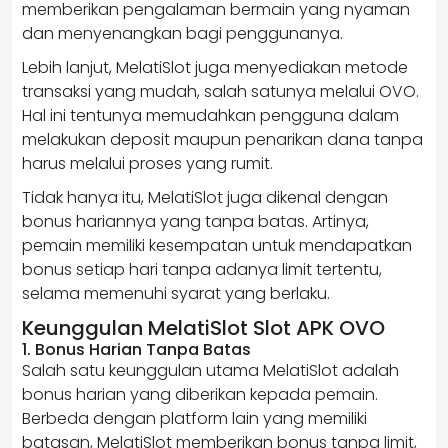
memberikan pengalaman bermain yang nyaman
dan menyenangkan bagi penggunanya.
Lebih lanjut, MelatiSlot juga menyediakan metode
transaksi yang mudah, salah satunya melalui OVO.
Hal ini tentunya memudahkan pengguna dalam
melakukan deposit maupun penarikan dana tanpa
harus melalui proses yang rumit.
Tidak hanya itu, MelatiSlot juga dikenal dengan
bonus hariannya yang tanpa batas. Artinya,
pemain memiliki kesempatan untuk mendapatkan
bonus setiap hari tanpa adanya limit tertentu,
selama memenuhi syarat yang berlaku.
Keunggulan MelatiSlot Slot APK OVO
1. Bonus Harian Tanpa Batas
Salah satu keunggulan utama MelatiSlot adalah
bonus harian yang diberikan kepada pemain.
Berbeda dengan platform lain yang memiliki
batasan, MelatiSlot memberikan bonus tanpa limit,