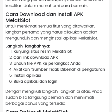
kesulitan dalam memahami cara bermain.
Cara Download dan Install APK
MelatiSlot
Untuk menikmati semua fitur yang ditawarkan,
langkah pertama yang harus dilakukan adalah
mengunduh dan menginstall aplikasi MelatiSlot.
Langkah-langkahnya:
Kunjungi situs resmi MelatiSlot
Cari link download APK
Unduh file APK ke perangkat Anda
Aktifkan “Sumber Tidak Dikenal” di pengaturan
Install aplikasi
Buka aplikasi dan login
Dengan mengikuti langkah-langkah di atas, Anda
sudah bisa langsung bermain dan menikmati
berbagai bonus yang tersedia.