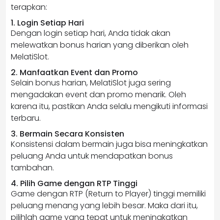
terapkan:
1. Login Setiap Hari
Dengan login setiap hari, Anda tidak akan
melewatkan bonus harian yang diberikan oleh
MelatiSlot.
2. Manfaatkan Event dan Promo
Selain bonus harian, MelatiSlot juga sering
mengadakan event dan promo menarik. Oleh
karena itu, pastikan Anda selalu mengikuti informasi
terbaru.
3. Bermain Secara Konsisten
Konsistensi dalam bermain juga bisa meningkatkan
peluang Anda untuk mendapatkan bonus
tambahan.
4. Pilih Game dengan RTP Tinggi
Game dengan RTP (Return to Player) tinggi memiliki
peluang menang yang lebih besar. Maka dari itu,
pilihlah game yang tepat untuk meningkatkan