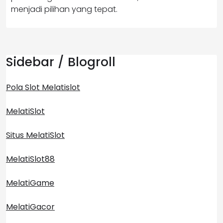
menjadi pilihan yang tepat.
Sidebar / Blogroll
Pola Slot Melatislot
MelatiSlot
Situs MelatiSlot
MelatiSlot88
MelatiGame
MelatiGacor