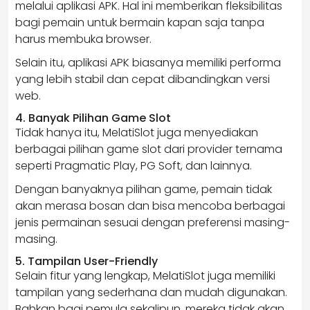
melalui aplikasi APK. Hal ini memberikan fleksibilitas
bagi pemain untuk bermain kapan saja tanpa
harus membuka browser.
Selain itu, aplikasi APK biasanya memiliki performa
yang lebih stabil dan cepat dibandingkan versi
web.
4. Banyak Pilihan Game Slot
Tidak hanya itu, MelatiSlot juga menyediakan
berbagai pilihan game slot dari provider ternama
seperti Pragmatic Play, PG Soft, dan lainnya.
Dengan banyaknya pilihan game, pemain tidak
akan merasa bosan dan bisa mencoba berbagai
jenis permainan sesuai dengan preferensi masing-
masing.
5. Tampilan User-Friendly
Selain fitur yang lengkap, MelatiSlot juga memiliki
tampilan yang sederhana dan mudah digunakan.
Bahkan bagi pemula sekalipun, mereka tidak akan