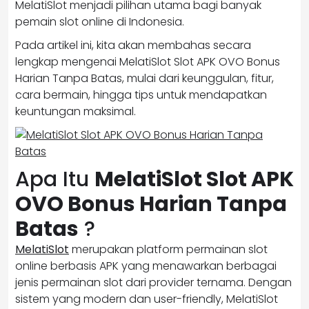
MelatiSlot menjadi pilihan utama bagi banyak
pemain slot online di Indonesia.
Pada artikel ini, kita akan membahas secara
lengkap mengenai MelatiSlot Slot APK OVO Bonus
Harian Tanpa Batas, mulai dari keunggulan, fitur,
cara bermain, hingga tips untuk mendapatkan
keuntungan maksimal.
Apa Itu
MelatiSlot Slot APK
OVO Bonus Harian Tanpa
Batas
?
MelatiSlot
merupakan platform permainan slot
online berbasis APK yang menawarkan berbagai
jenis permainan slot dari provider ternama. Dengan
sistem yang modern dan user-friendly, MelatiSlot