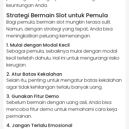
keuntungan Anda.
Strategi Bermain Slot untuk Pemula
Bagi pemula, bermain slot mungkin terasa sulit.
Namun, dengan strategi yang tepat, Anda bisa
meningkatkan peluang kemenangan.
1. Mulai dengan Modal Kecil
Sebagai pemula, sebaiknya mulai dengan modal
kecil terlebih dahulu. Hal ini untuk mengurangi risiko
kerugian.
2. Atur Batas Kekalahan
Selain itu, penting untuk mengatur batas kekalahan
agar tidak kehilangan terlalu banyak uang.
3. Gunakan Fitur Demo
Sebelum bermain dengan uang asli, Anda bisa
mencoba fitur demo untuk memahami cara kerja
permainan.
4. Jangan Terlalu Emosional