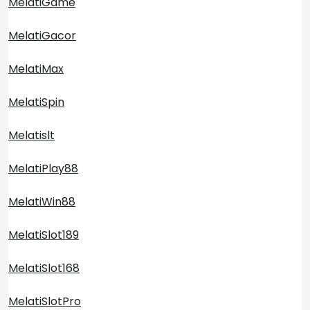
MelatiGame
MelatiGacor
MelatiMax
MelatiSpin
Melatislt
MelatiPlay88
MelatiWin88
MelatiSlot189
MelatiSlot168
MelatiSlotPro