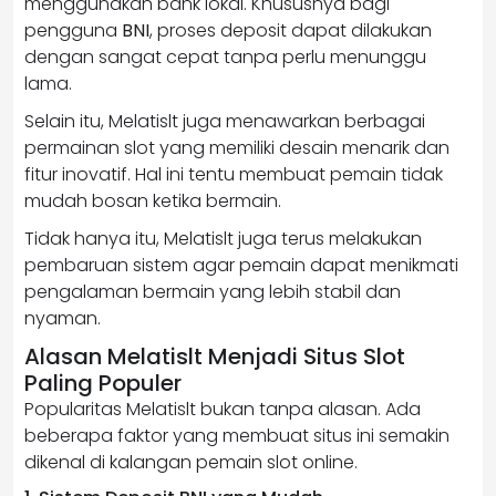
menggunakan bank lokal. Khususnya bagi
pengguna
BNI
, proses deposit dapat dilakukan
dengan sangat cepat tanpa perlu menunggu
lama.
Selain itu, Melatislt juga menawarkan berbagai
permainan slot yang memiliki desain menarik dan
fitur inovatif. Hal ini tentu membuat pemain tidak
mudah bosan ketika bermain.
Tidak hanya itu, Melatislt juga terus melakukan
pembaruan sistem agar pemain dapat menikmati
pengalaman bermain yang lebih stabil dan
nyaman.
Alasan Melatislt Menjadi Situs Slot
Paling Populer
Popularitas Melatislt bukan tanpa alasan. Ada
beberapa faktor yang membuat situs ini semakin
dikenal di kalangan pemain slot online.