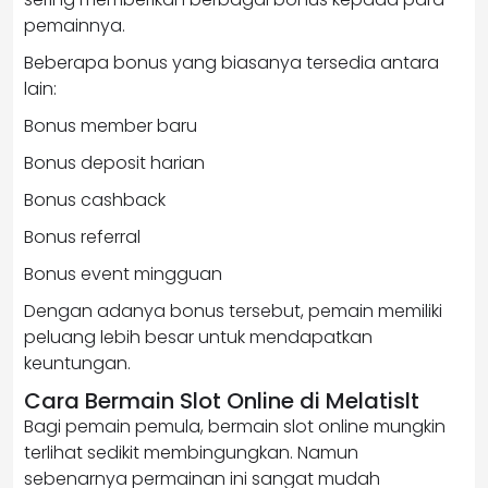
pemainnya.
Beberapa bonus yang biasanya tersedia antara
lain:
Bonus member baru
Bonus deposit harian
Bonus cashback
Bonus referral
Bonus event mingguan
Dengan adanya bonus tersebut, pemain memiliki
peluang lebih besar untuk mendapatkan
keuntungan.
Cara Bermain Slot Online di Melatislt
Bagi pemain pemula, bermain slot online mungkin
terlihat sedikit membingungkan. Namun
sebenarnya permainan ini sangat mudah