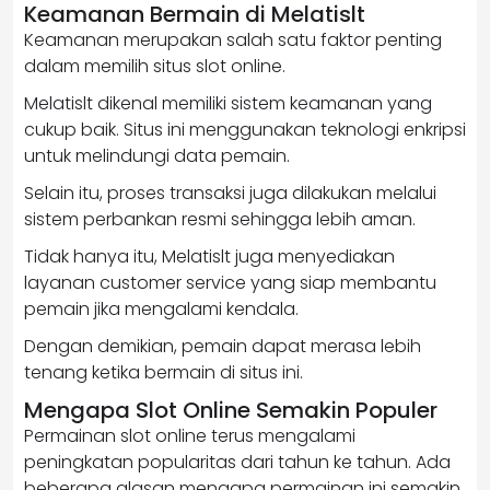
Keamanan Bermain di Melatislt
Keamanan merupakan salah satu faktor penting
dalam memilih situs slot online.
Melatislt dikenal memiliki sistem keamanan yang
cukup baik. Situs ini menggunakan teknologi enkripsi
untuk melindungi data pemain.
Selain itu, proses transaksi juga dilakukan melalui
sistem perbankan resmi sehingga lebih aman.
Tidak hanya itu, Melatislt juga menyediakan
layanan customer service yang siap membantu
pemain jika mengalami kendala.
Dengan demikian, pemain dapat merasa lebih
tenang ketika bermain di situs ini.
Mengapa Slot Online Semakin Populer
Permainan slot online terus mengalami
peningkatan popularitas dari tahun ke tahun. Ada
beberapa alasan mengapa permainan ini semakin