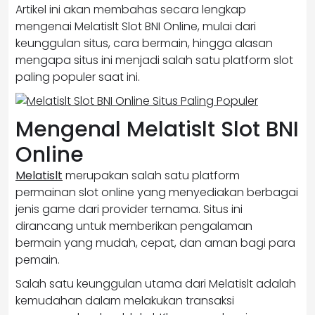
Artikel ini akan membahas secara lengkap
mengenai Melatislt Slot BNI Online, mulai dari
keunggulan situs, cara bermain, hingga alasan
mengapa situs ini menjadi salah satu platform slot
paling populer saat ini.
Mengenal Melatislt Slot BNI
Online
Melatislt
merupakan salah satu platform
permainan slot online yang menyediakan berbagai
jenis game dari provider ternama. Situs ini
dirancang untuk memberikan pengalaman
bermain yang mudah, cepat, dan aman bagi para
pemain.
Salah satu keunggulan utama dari Melatislt adalah
kemudahan dalam melakukan transaksi