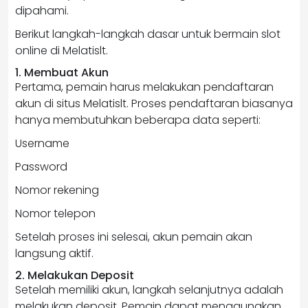
dipahami.
Berikut langkah-langkah dasar untuk bermain slot
online di Melatislt.
1. Membuat Akun
Pertama, pemain harus melakukan pendaftaran
akun di situs Melatislt. Proses pendaftaran biasanya
hanya membutuhkan beberapa data seperti:
Username
Password
Nomor rekening
Nomor telepon
Setelah proses ini selesai, akun pemain akan
langsung aktif.
2. Melakukan Deposit
Setelah memiliki akun, langkah selanjutnya adalah
melakukan deposit. Pemain dapat menggunakan